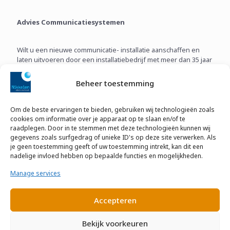
Advies Communicatiesystemen
Wilt u een nieuwe communicatie- installatie aanschaffen en
laten uitvoeren door een installatiebedrijf met meer dan 35 jaar
ervaring? Neem dan eens contact op met de expert van
Nikkelen voor een gratis adviesgesprek. Wij helpen u op weg
Beheer toestemming
met de beste keuze in communicatie- installatie.
Om de beste ervaringen te bieden, gebruiken wij technologieën zoals
Advies communicatie- installatie
cookies om informatie over je apparaat op te slaan en/of te
raadplegen. Door in te stemmen met deze technologieën kunnen wij
gegevens zoals surfgedrag of unieke ID's op deze site verwerken. Als
je geen toestemming geeft of uw toestemming intrekt, kan dit een
nadelige invloed hebben op bepaalde functies en mogelijkheden.
Manage services
In 3 stappen naar de juiste communicatie-
Accepteren
installatie
Bekijk voorkeuren