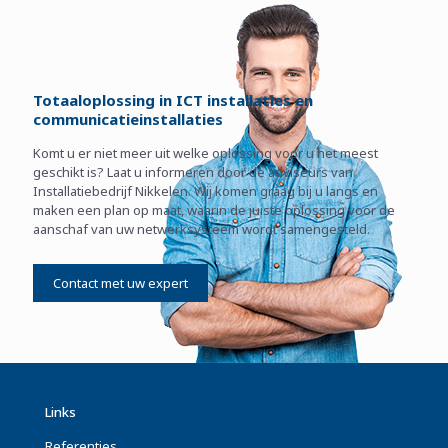
Totaaloplossing in ICT installaties en
communicatieinstallaties
Komt u er niet meer uit welke oplossing voor u het meest
geschikt is? Laat u informeren door de adviseurs van
Installatiebedrijf Nikkelen. Wij komen graag bij u langs en
maken een plan op maat, waarin de juiste oplossing voor de
aanschaf van uw netwerksysteem wordt samengesteld.
Contact met uw expert
Links
Referenties