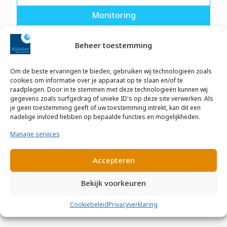
Monitoring
Beheer toestemming
Om de beste ervaringen te bieden, gebruiken wij technologieën zoals
cookies om informatie over je apparaat op te slaan en/of te
raadplegen. Door in te stemmen met deze technologieën kunnen wij
gegevens zoals surfgedrag of unieke ID's op deze site verwerken. Als
je geen toestemming geeft of uw toestemming intrekt, kan dit een
nadelige invloed hebben op bepaalde functies en mogelijkheden.
Ontwerp - Advies - Installatie - Montage -
Manage services
Keuring - Onderhoud - NEN gecertificeerd
Accepteren
Bekijk voorkeuren
Cookiebeleid
Privacyverklaring