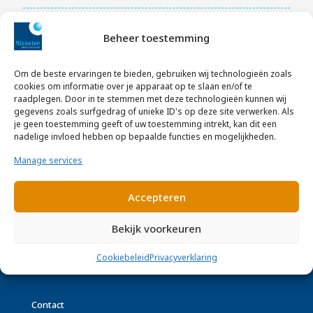
Beheer toestemming
Onze algemene voorwaarden kunt u hier downloaden.
Leveringsvoorwaarden installerende bedrijven (ALIB)
Om de beste ervaringen te bieden, gebruiken wij technologieën zoals
2024
(pdf)
cookies om informatie over je apparaat op te slaan en/of te
Installatiewerk voor consumenten (AVIC) 2016
(pdf)
raadplegen. Door in te stemmen met deze technologieën kunnen wij
Consumentenwerk Signaleringsysteem (AVCS) 2017
(pdf)
gegevens zoals surfgedrag of unieke ID's op deze site verwerken. Als
je geen toestemming geeft of uw toestemming intrekt, kan dit een
nadelige invloed hebben op bepaalde functies en mogelijkheden.
Manage services
Links
Accepteren
Referenties
Certificaten
Bekijk voorkeuren
Algemene voorwaarden
Nieuws
Cookiebeleid
Privacyverklaring
Contact