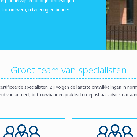
, zorg, onderwijs en bedrijfsomgevingen
s tot ontwerp, uitvoering en beheer.
Groot team van specialisten
tificeerde specialisten. Zij volgen de laatste ontwikkelingen in no
ekerd van actueel, betrouwbaar en praktisch toepasbaar advies dat aa