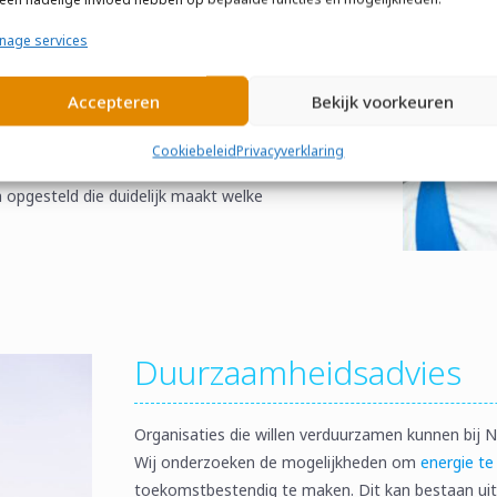
nage services
neer deze goed wordt
onderhouden
. Daarom biedt
Accepteren
Bekijk voorkeuren
, inbraak- en brandbeveiliging, camerabewaking,
nergie. We stellen meerjarenonderhoudsplannen
Cookiebeleid
Privacyverklaring
es voor tijdige vervanging van componenten. Op
opgesteld die duidelijk maakt welke
Duurzaamheidsadvies
Organisaties die willen verduurzamen kunnen bij 
Wij onderzoeken de mogelijkheden om
energie te
toekomstbestendig te maken. Dit kan bestaan uit