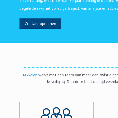
en verlichting. Met meer dan 35 jaar ervaring in utiliteit
begeleiden wij het volledige traject: van analyse en advie
Contact opnemen
Nikkelen
werkt met een team van meer dan twintig gecer
beveiliging. Daardoor bent u altijd verz