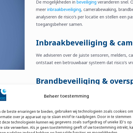
De mogelijkheden in
beveiliging
veranderen snel. O
meer
inbraakbeveiliging
, camerabewaking, brandbev
analyseren de risico’s per locatie en stellen een 
toegangsbeheer samen.
Inbraakbeveiliging & ca
We adviseren over de juiste sensoren, melders, c
ontstaat een betrouwbaar systeem dat risico’s vro
Brandbeveiliging & overs
Voor
brandbeveiliging
bepalen we de benodigde det
Beheer toestemming
ontruimingsinstallaties. Ook adviseren wij over b
bedrijfsprocessen te beschermen.
de beste ervaringen te bieden, gebruiken wij technologieën zoals cookies o
ormatie over je apparaat op te slaan en/of te raadplegen. Door in te stemmen
 deze technologieën kunnen wij gegevens zoals surfgedrag of unieke ID's op
e site verwerken. Als je geen toestemming geeft of uw toestemming intrekt, k
 een nadelige invloed hebben op bepaalde functies en mogelijkheden.