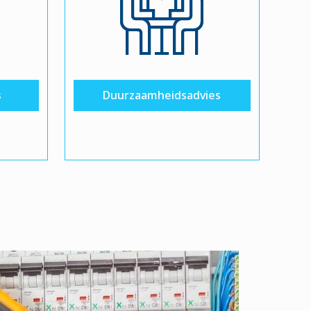
s
Duurzaamheidsadvies