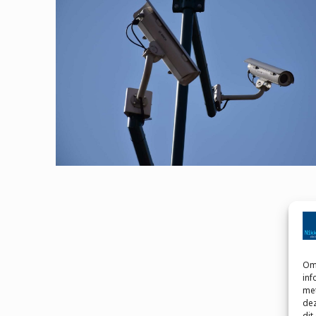
Om 
inf
met
dez
dit