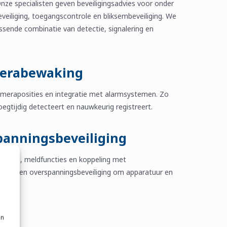
nze specialisten geven beveiligingsadvies voor onder
eiliging, toegangscontrole en bliksembeveiliging. We
passende combinatie van detectie, signalering en
merabewaking
ameraposities en integratie met alarmsystemen. Zo
egtijdig detecteert en nauwkeurig registreert.
panningsbeveiliging
ectie, meldfuncties en koppeling met
liksem- en overspanningsbeveiliging om apparatuur en
m
an