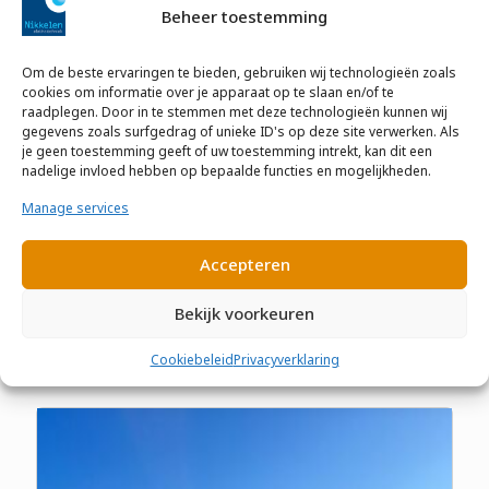
Beheer toestemming
Om de beste ervaringen te bieden, gebruiken wij technologieën zoals
cookies om informatie over je apparaat op te slaan en/of te
raadplegen. Door in te stemmen met deze technologieën kunnen wij
gegevens zoals surfgedrag of unieke ID's op deze site verwerken. Als
je geen toestemming geeft of uw toestemming intrekt, kan dit een
nadelige invloed hebben op bepaalde functies en mogelijkheden.
Nieuwbouw MFA Asten
Manage services
Nieuwbouw Gemeenschapshuis te Asten. Bestaande uit
4 bouwlagen.Met diverse bijeenkomst functies, zoals
Accepteren
muzieklokalen, bibliotheek, theater (podium), huiskamer
en kantoren.
Bekijk voorkeuren
Lees meer
Cookiebeleid
Privacyverklaring