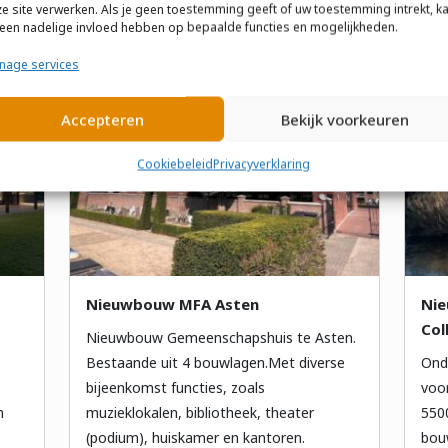
e site verwerken. Als je geen toestemming geeft of uw toestemming intrekt, k
 een nadelige invloed hebben op bepaalde functies en mogelijkheden.
nage services
Accepteren
Bekijk voorkeuren
Cookiebeleid
Privacyverklaring
Nieuwbouw MFA Asten
Nie
Col
Nieuwbouw Gemeenschapshuis te Asten.
Bestaande uit 4 bouwlagen.Met diverse
Ond
bijeenkomst functies, zoals
voo
n
muzieklokalen, bibliotheek, theater
550
(podium), huiskamer en kantoren.
bou