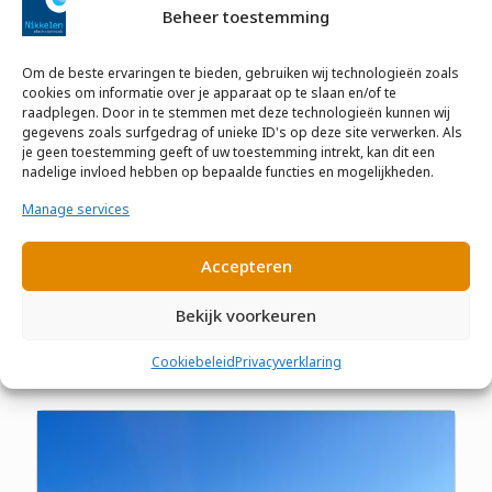
Beheer toestemming
Om de beste ervaringen te bieden, gebruiken wij technologieën zoals
cookies om informatie over je apparaat op te slaan en/of te
raadplegen. Door in te stemmen met deze technologieën kunnen wij
gegevens zoals surfgedrag of unieke ID's op deze site verwerken. Als
je geen toestemming geeft of uw toestemming intrekt, kan dit een
nadelige invloed hebben op bepaalde functies en mogelijkheden.
Nieuwbouw MFA Asten
Manage services
Nieuwbouw Gemeenschapshuis te Asten. Bestaande uit
4 bouwlagen.Met diverse bijeenkomst functies, zoals
Accepteren
muzieklokalen, bibliotheek, theater (podium), huiskamer
en kantoren.
Bekijk voorkeuren
Lees meer
Cookiebeleid
Privacyverklaring